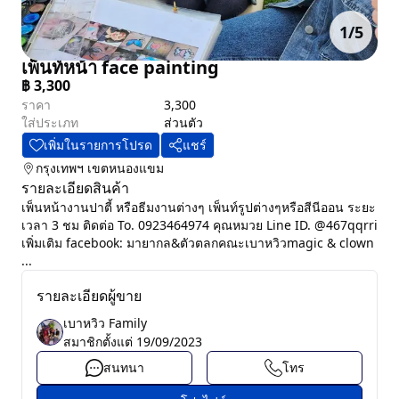
1
/
5
เพ็นท์หน้า face painting
฿
3,300
ราคา
3,300
ใส่ประเภท
ส่วนตัว
เพิ่มในรายการโปรด
แชร์
กรุงเทพฯ
เขตหนองแขม
รายละเอียดสินค้า
เพ็นหน้างานปาตี้ หรือธีมงานต่างๆ เพ็นท์รูปต่างๆหรือสีนีออน ระยะ
เวลา 3 ชม ติดต่อ To. 0923464974 คุณหมวย Line ID. @467qqrri
เพิ่มเติม facebook: มายากล&ตัวตลกคณะเบาหวิวmagic & clown
...
รายละเอียดผู้ขาย
เบาหวิว Family
สมาชิกตั้งแต่
19/09/2023
สนทนา
โทร