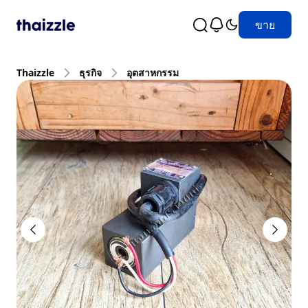
ขาย
Thaizzle
ธุรกิจ
อุตสาหกรรม