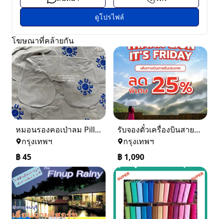
ดูโปรไฟล์
โฆษณาที่คล้ายกัน
หมอนรองคอเป่าลม Pillow ผ้ากำมะหยี่ พร้อมสกรีนโลโก้ 0816484576
รับจองตั๋วเครื่องบินสายการบิน Lion Air ทั้งในและต่างประเทศ
กรุงเทพฯ
กรุงเทพฯ
฿
45
฿
1,090