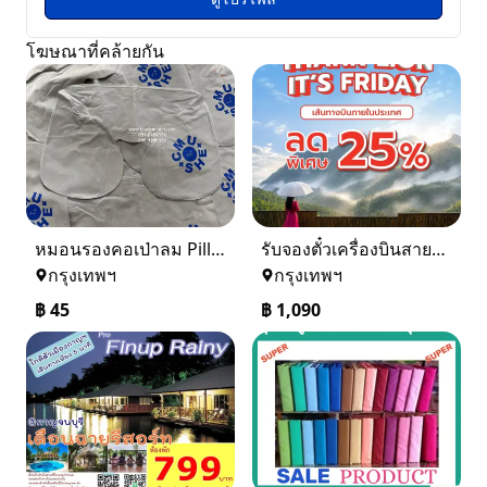
โฆษณาที่คล้ายกัน
หมอนรองคอเป่าลม Pillow ผ้ากำมะหยี่ พร้อมสกรีนโลโก้ 0816484576
รับจองตั๋วเครื่องบินสายการบิน Lion Air ทั้งในและต่างประเทศ
กรุงเทพฯ
กรุงเทพฯ
฿
45
฿
1,090