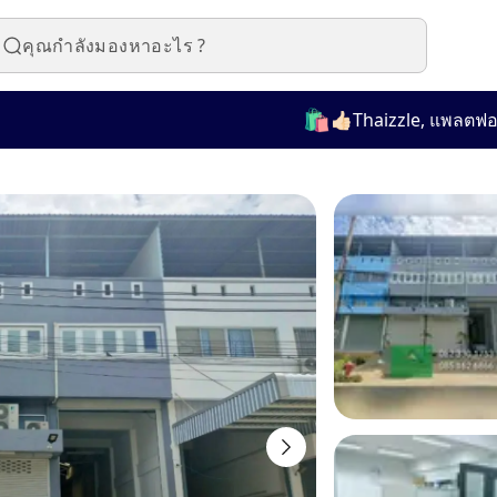
🛍️
👍🏻Thaizzle, แพลตฟอร์มที่ใ