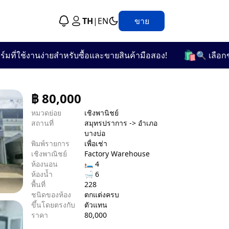
TH
|
EN
ขาย
🛍️
ช้งานง่ายสำหรับซื้อและขายสินค้ามือสอง!
🔍 เลือกชมจากก
฿
80,000
หมวดย่อย
เชิงพานิชย์
สถานที่
สมุทรปราการ -> อำเภอ
บางบ่อ
พิมพ์รายการ
เพื่อเช่า
เชิงพาณิชย์
Factory Warehouse
ห้องนอน
🛏 4
ห้องน้ำ
🛁 6
พื้นที่
228
ชนิดของห้อง
ตกแต่งครบ
ขึ้นโดยตรงกับ
ตัวแทน
ราคา
80,000