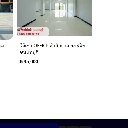
อาคารพาณิชย์ทำเลดีๆ หน้าติดถนน ด้านหลังแม่น้ำเจ้าพระยา
ให้เช่า OFFICE สำนักงาน ออฟฟิศ สนามบินน้ำ นนทบุรี ใกล้ MRT
นนทบุรี
฿
35,000