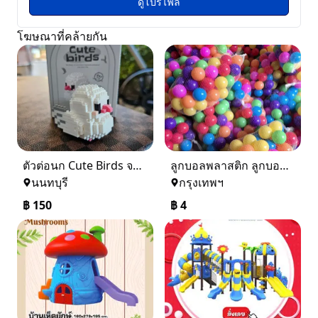
ดูโปรไฟล์
โฆษณาที่คล้ายกัน
ตัวต่อนก Cute Birds จาก IrregularToys
ลูกบอลพลาสติก ลูกบอลพลาสติกบ้านบอล บ่อลูกบอล บ้านลมลูกบอล 0816484576
นนทบุรี
กรุงเทพฯ
฿
150
฿
4