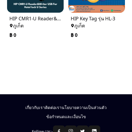
HIP CMR1-U Reader&Writer USB For Hotel lock U Series
HIP Key Tag รุ่น HL-3
ภูเก็ต
ภูเก็ต
฿
0
฿
0
เกี่ยวกับเรา
ติดต่อเรา
นโยบายความเป็นส่วนตัว
ข้อกำหนดและเงื่อนไข
Follow Us:-