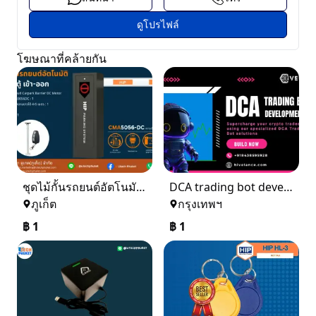
ดูโปรไฟล์
โฆษณาที่คล้ายกัน
ชุดไม้กั้นรถยนต์อัตโนมัติ 1 ตู้ เข้า - ออก
DCA trading bot development
ภูเก็ต
กรุงเทพฯ
฿
1
฿
1