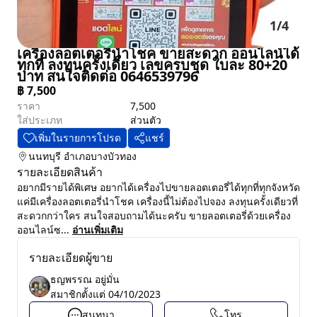
1
/
4
เครื่องลอตเตอรี่นำโชค ขายสะดวก ออนไลน์ได้
ทุกที่ ลงทุนครั้งเดียว เลขครบชุด ใบละ 80+20
บาท สนใจติดต่อ 0646539796
฿
7,500
ราคา
7,500
ใส่ประเภท
ส่วนตัว
เพิ่มในรายการโปรด
แชร์
นนทบุรี
อำเภอบางบัวทอง
รายละเอียดสินค้า
อยากมีรายได้พิเศษ อยากได้เครื่องไปขายลอตเตอรี่ได้ทุกที่ทุกจังหวัด
แค่มีเครื่องลอตเตอรี่นำโชค เครื่องนี้ไม่ต้องไปจอง ลงทุนครั้งเดียวที่
สะดวกกว่าใคร สนใจสอบถามได้นะครับ ขายลอตเตอรี่ด้วยเครื่อง
ออนไลน์ซ...
อ่านเพิ่มเติม
รายละเอียดผู้ขาย
ธญพรรณ อยู่มั่น
สมาชิกตั้งแต่
04/10/2023
สนทนา
โทร