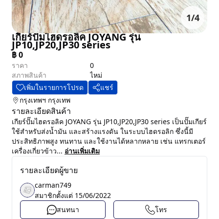
1
/
4
เกียร์ปั๊มไฮดรอลิค JOYANG รุ่น
JP10,JP20,JP30 series
฿
0
ราคา
0
สภาพสินค้า
ไหม่
เพิ่มในรายการโปรด
แชร์
กรุงเทพฯ
กรุงเทพ
รายละเอียดสินค้า
เกียร์ปั๊มไฮดรอลิค JOYANG รุ่น JP10,JP20,JP30 series เป็นปั๊มเกียร์
ใช้สำหรับส่งน้ำมัน และสร้างแรงดัน ในระบบไฮดรอลิก ซึ่งนี้มี
ประสิทธิภาพสูง ทนทาน และใช้งานได้หลากหลาย เช่น แทรกเตอร์
เครื่องเกี่ยวข้าว...
อ่านเพิ่มเติม
รายละเอียดผู้ขาย
carman749
สมาชิกตั้งแต่
15/06/2022
สนทนา
โทร