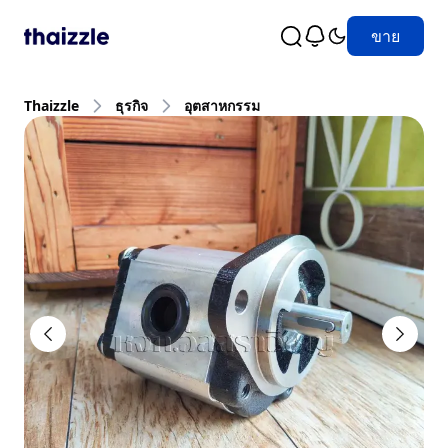
ขาย
Thaizzle
ธุรกิจ
อุตสาหกรรม