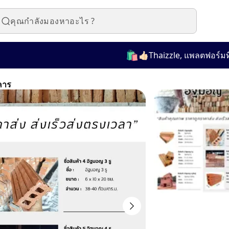
🛍️
👍🏻Thaizzle, แพลตฟอร์มที่ใช้
คาร