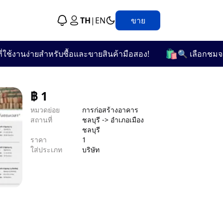
TH
|
EN
ขาย
🛍️
งานง่ายสำหรับซื้อและขายสินค้ามือสอง!
🔍 เลือกชมจากกว่
฿
1
หมวดย่อย
การก่อสร้างอาคาร
สถานที่
ชลบุรี -> อำเภอเมือง
ชลบุรี
ราคา
1
ใส่ประเภท
บริษัท