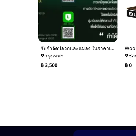
รับกำจัดปลวกและแมลง ในราคาเริ่มเพียง 3,500 บาท
Wood
กรุงเทพฯ
ชลบ
฿
3,500
฿
0