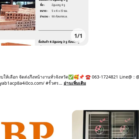
1
/
1
บให้เลือก จัดส่งภึงหน้างานทั่วจังหวัด✅🥰📌 ☎️ 063-1724821 Line@ :
cyab1acp8a4i0co.com/ #รั้วศร...
อ่านเพิ่มเติม