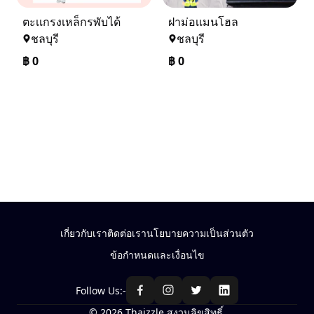
ตะเเกรงเหล็กรพับได้
ฝาม่อเเมนโฮล
ชลบุรี
ชลบุรี
฿
0
฿
0
เกี่ยวกับเรา
ติดต่อเรา
นโยบายความเป็นส่วนตัว
ข้อกำหนดและเงื่อนไข
Follow Us:-
© 2026 Thaizzle สงวนลิขสิทธิ์.