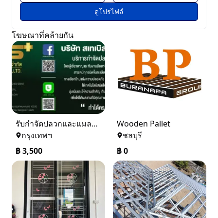
ดูโปรไฟล์
โฆษณาที่คล้ายกัน
รับกำจัดปลวกและแมลง ในราคาเริ่มเพียง 3,500 บาท
Wooden Pallet
กรุงเทพฯ
ชลบุรี
฿
3,500
฿
0