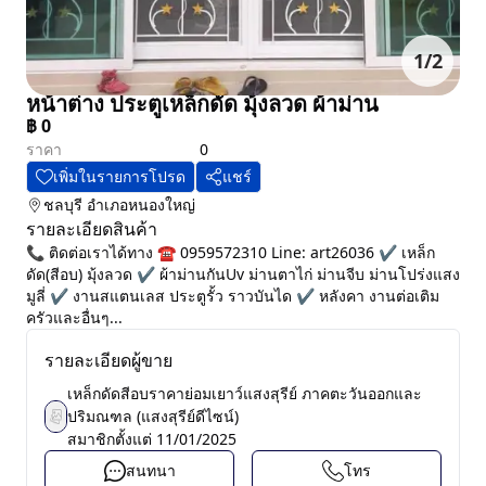
1
/
2
หน้าต่าง ประตูเหล็กดัด มุ้งลวด ผ้าม่าน
฿
0
ราคา
0
เพิ่มในรายการโปรด
แชร์
ชลบุรี
อำเภอหนองใหญ่
รายละเอียดสินค้า
📞 ติดต่อเราได้ทาง ☎️ 0959572310 Line: art26036 ✔️ เหล็ก
ดัด(สีอบ) มุ้งลวด ✔️ ผ้าม่านกันUv ม่านตาไก่ ม่านจีบ ม่านโปร่งแสง
มูลี่ ✔️ งานสแตนเลส ประตูรั้ว ราวบันได ✔️ หลังคา งานต่อเติม
ครัวและอื่นๆ...
รายละเอียดผู้ขาย
เหล็กดัดสีอบราคาย่อมเยาว์แสงสุรีย์ ภาคตะวันออกและ
ปริมณฑล (แสงสุรีย์ดีไซน์)
สมาชิกตั้งแต่
11/01/2025
สนทนา
โทร