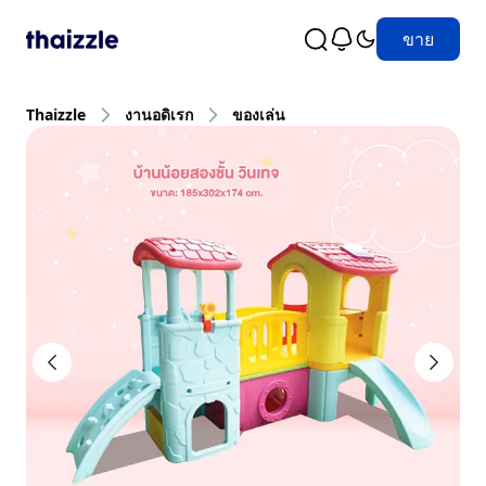
ขาย
Thaizzle
งานอดิเรก
ของเล่น