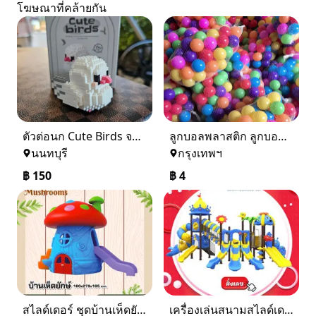
โฆษณาที่คล้ายกัน
ตัวต่อนก Cute Birds จาก IrregularToys
ลูกบอลพลาสติก ลูกบอลพลาสติกบ้านบอล บ่อลูกบอล บ้านลมลูกบอล 0816484576
นนทบุรี
กรุงเทพฯ
฿
150
฿
4
สไลด์เดอร์ ชุดบ้านเห็ดยักษ์
เครื่องเล่นสนามสไลด์เดอร์วน ชุด Sllde castle Klttle Dog Frlendly