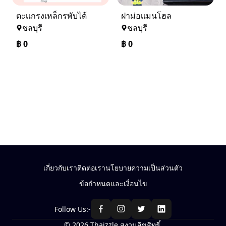
ตะเเกรงเหล็กรพับได้
ฝาม่อเเมนโฮล
ชลบุรี
ชลบุรี
฿
0
฿
0
เกี่ยวกับเรา
ติดต่อเรา
นโยบายความเป็นส่วนตัว
ข้อกำหนดและเงื่อนไข
Follow Us:-
© 2026 Thaizzle สงวนลิขสิทธิ์.