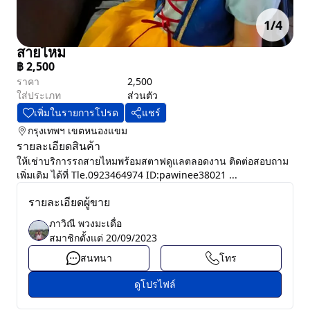
1
/
4
สายไหม
฿
2,500
ราคา
2,500
ใส่ประเภท
ส่วนตัว
เพิ่มในรายการโปรด
แชร์
กรุงเทพฯ
เขตหนองแขม
รายละเอียดสินค้า
ให้เช่าบริการรถสายไหมพร้อมสตาฟดูแลตลอดงาน ติดต่อสอบถาม
เพิ่มเติม ได้ที่ Tle.0923464974 ID:pawinee38021 ...
รายละเอียดผู้ขาย
ภาวิณี พวงมะเดื่อ
สมาชิกตั้งแต่
20/09/2023
สนทนา
โทร
ดูโปรไฟล์