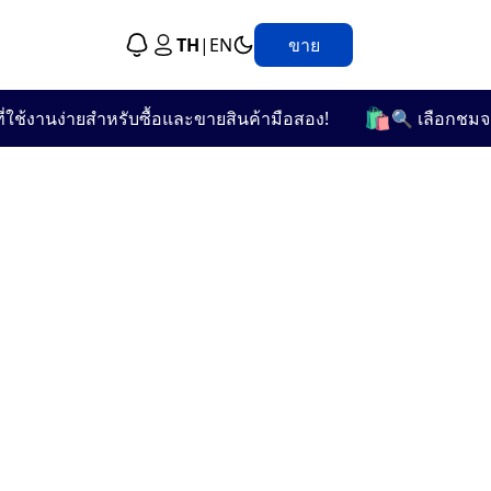
TH
|
EN
ขาย
🛍️
ช้งานง่ายสำหรับซื้อและขายสินค้ามือสอง!
🔍 เลือกชมจากก