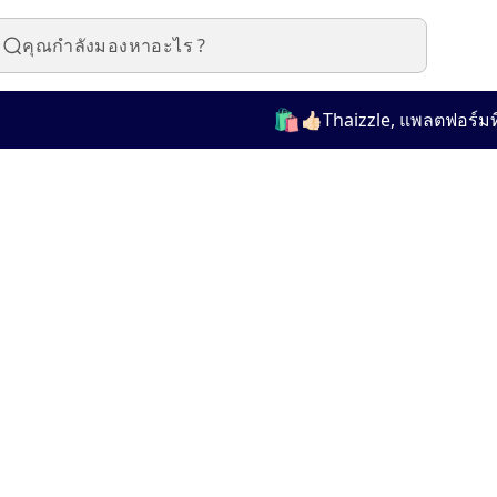
🛍️
👍🏻Thaizzle, แพลตฟอร์มที่ใ