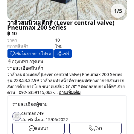
1
/
5
วาล์วลมนิวเมติกส์ (Lever central valve)
Pneumax 200 Series
฿
10
ราคา
10
สภาพสินค้า
ไหม่
เพิ่มในรายการโปรด
แชร์
กรุงเทพฯ
กรุงเทพ
รายละเอียดสินค้า
วาล์วลมนิวเมติกส์ (Lever central valve) Pneumax 200 Series
รุ่น 228.53.32.99 วาล์วลมทำหน้าที่ควบคุมทิศทางอากาศสามารถ
สั่งการด้วยการโยก ขนาดเกลียว G1/8" *ติดต่อสอบถามได้ที่* สาย
ด่วน : 092-5359115,063-...
อ่านเพิ่มเติม
รายละเอียดผู้ขาย
carman749
สมาชิกตั้งแต่
15/06/2022
สนทนา
โทร