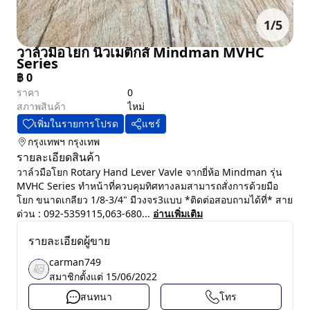
1
/
5
วาล์วมือโยก นิวเมติกส์ Mindman MVHC
Series
฿
0
ราคา
0
สภาพสินค้า
ไหม่
เพิ่มในรายการโปรด
แชร์
กรุงเทพฯ
กรุงเทพ
รายละเอียดสินค้า
วาล์วมือโยก Rotary Hand Lever Vavle จากยี่ห้อ Mindman รุ่น
MVHC Series ทำหน้าที่ควบคุมทิศทางลมสามารถสั่งการด้วยมือ
โยก ขนาดเกลียว 1/8-3/4" มีวงจร3แบบ *ติดต่อสอบถามได้ที่* สาย
ด่วน : 092-5359115,063-680...
อ่านเพิ่มเติม
รายละเอียดผู้ขาย
carman749
สมาชิกตั้งแต่
15/06/2022
สนทนา
โทร