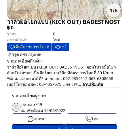
1
/
6
วาล์วมือโยกแบบ (KICK OUT) BADESTNOST
฿
0
ราคา
0
สภาพสินค้า
ไหม่
เพิ่มในรายการโปรด
แชร์
กรุงเทพฯ
กรุงเทพ
รายละเอียดสินค้า
วาล์วมือโยกแบบ (KICK OUT) BADESTNOST คอนโทรลมือโยก
สำหรับรถขยะ เป็นมือโยกแบบ2มือ มีอัตราการไหลที่ 80 l/min
*ติดต่อสอบถามได้ที่* สายด่วน : 092-5359115,063-6808658
เบอร์โทรออฟฟิต : 02-4057075 Line : @...
อ่านเพิ่มเติม
รายละเอียดผู้ขาย
carman749
สมาชิกตั้งแต่
15/06/2022
สนทนา
โทร