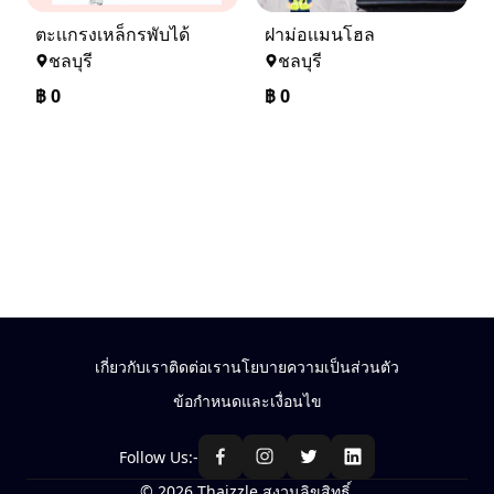
ตะเเกรงเหล็กรพับได้
ฝาม่อเเมนโฮล
ชลบุรี
ชลบุรี
฿
0
฿
0
เกี่ยวกับเรา
ติดต่อเรา
นโยบายความเป็นส่วนตัว
ข้อกำหนดและเงื่อนไข
Follow Us:-
© 2026 Thaizzle สงวนลิขสิทธิ์.