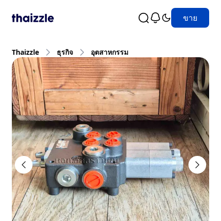
ขาย
Thaizzle
ธุรกิจ
อุตสาหกรรม