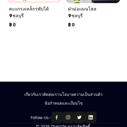
ตะเเกรงเหล็กรพับได้
ฝาม่อเเมนโฮล
ชลบุรี
ชลบุรี
฿
0
฿
0
เกี่ยวกับเรา
ติดต่อเรา
นโยบายความเป็นส่วนตัว
ข้อกำหนดและเงื่อนไข
Follow Us:-
© 2026 Thaizzle สงวนลิขสิทธิ์.