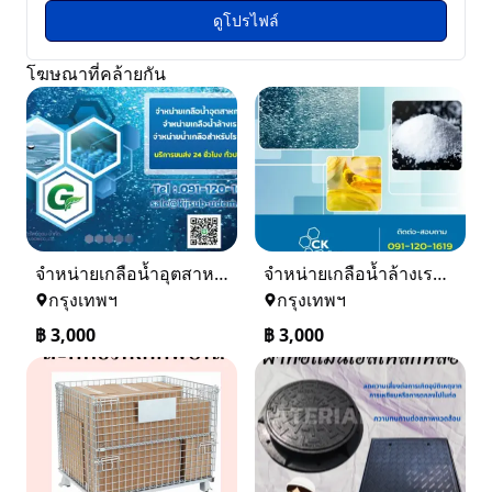
ดูโปรไฟล์
โฆษณาที่คล้ายกัน
จำหน่ายเกลือน้ำอุตสาหกรรม เกลือน้ำล้างเรซิ่น
จำหน่ายเกลือน้ำล้างเรซิ่น จำหน่ายเกลือน้ำอุตสาหกรรม
กรุงเทพฯ
กรุงเทพฯ
฿
3,000
฿
3,000