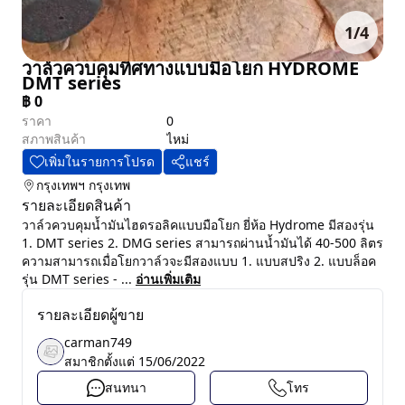
1
/
4
วาล์วควบคุมทิศทางแบบมือโยก HYDROME
DMT series
฿
0
ราคา
0
สภาพสินค้า
ไหม่
เพิ่มในรายการโปรด
แชร์
กรุงเทพฯ
กรุงเทพ
รายละเอียดสินค้า
วาล์วควบคุมน้ำมันไฮดรอลิคแบบมือโยก ยี่ห้อ Hydrome มีสองรุ่น
1. DMT series 2. DMG series สามารถผ่านน้ำมันได้ 40-500 ลิตร
ความสามารถเมื่อโยกวาล์วจะมีสองแบบ 1. แบบสปริง 2. แบบล็อค
รุ่น DMT series - ...
อ่านเพิ่มเติม
รายละเอียดผู้ขาย
carman749
สมาชิกตั้งแต่
15/06/2022
สนทนา
โทร