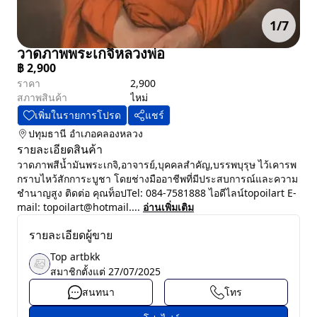
1
/
7
วาดภาพพระเกจิหลวงพ่อ
฿
2,900
ราคา
2,900
สภาพสินค้า
ไหม่
เพิ่มในรายการโปรด
แชร์
ปทุมธานี
อำเภอคลองหลวง
รายละเอียดสินค้า
วาดภาพสีน้ำมันพระเกจิ,อาจารย์,บุคคลสำคัญ,บรรพบุรุษ ไว้เคารพ
กราบไหว้สักการะบูชา โดยช่างมืออาชีพที่มีประสบการณ์และความ
ชำนาญสูง ติดต่อ คุณท็อปTel: 084-7581888 ไอดีไลน์topoilart E-
mail: topoilart@hotmail....
อ่านเพิ่มเติม
รายละเอียดผู้ขาย
Top artbkk
สมาชิกตั้งแต่
27/07/2025
สนทนา
โทร