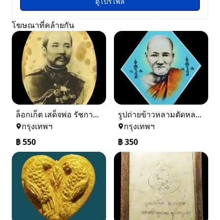
ดูโปรไฟล์
โฆษณาที่คล้ายกัน
ล็อกเก็ต เสด็จพ่อ รัชกาลที่๕ ไม่ทราบประวัติ
รูปถ่ายข้าวหลามตัดหลวงปู่เอี่ยมวัดสะพานสูง
กรุงเทพฯ
กรุงเทพฯ
฿
550
฿
350