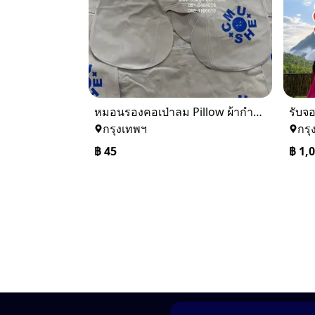
หมอนรองคอเป่าลม Pillow ผ้ากำมะหยี่ พร้อมสกรีนโลโก้ 0816484576
กรุงเทพฯ
กรุ
฿
45
฿
1,