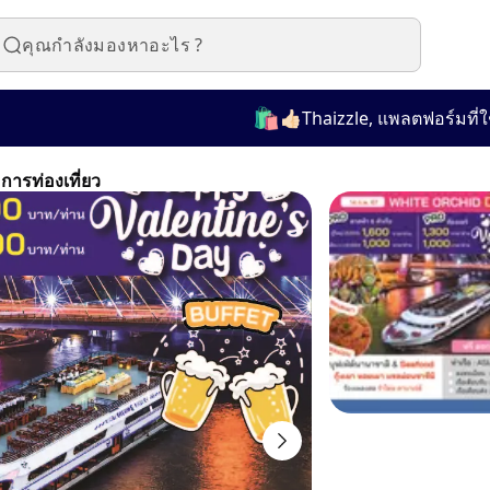
🛍️
👍🏻Thaizzle, แพลตฟอร์มที่ใช้ง
ารท่องเที่ยว