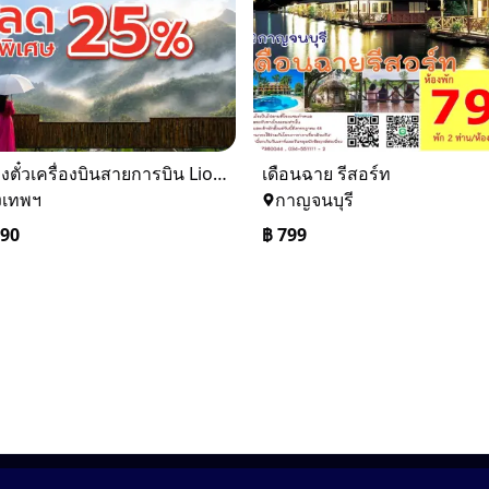
รับจองตั๋วเครื่องบินสายการบิน Lion Air ทั้งในและต่างประเทศ
เดือนฉาย รีสอร์ท
งเทพฯ
กาญจนบุรี
090
฿
799