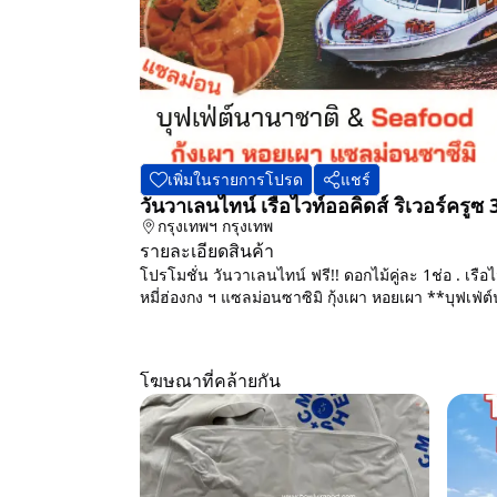
เพิ่มในรายการโปรด
แชร์
วันวาเลนไทน์ เรือไวท์ออคิดส์ ริเวอร์ครูซ 
กรุงเทพฯ
กรุงเทพ
รายละเอียดสินค้า
โปรโมชั่น วันวาเลนไทน์ ฟรี!! ดอกไม้คู่ละ 1ช่อ . เรือ
หมี่ฮ่องกง ฯ แซลม่อนซาซิมิ กุ้งเผา หอยเผา **บุฟเฟ่ต์น
โฆษณาที่คล้ายกัน