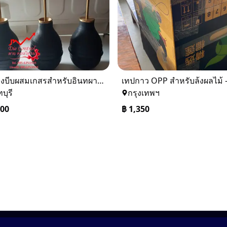
ลูกยางบีบผสมเกสรสำหรับอินทผาลัม,อินทผาลัม,ผสมเกสร,ช่อ,เนื้อเยื่อ
บุรี
กรุงเทพฯ
000
฿
1,350