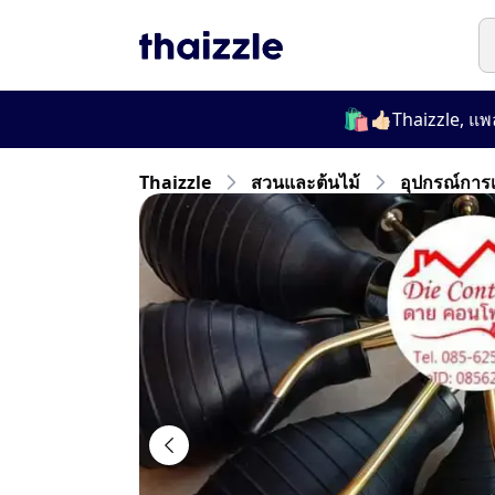
🛍️
👍🏻Thaizzle, แพลตฟอร
Thaizzle
สวนและต้นไม้
อุปกรณ์กา