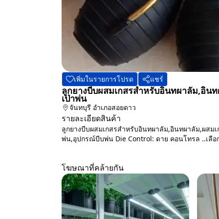
เพิ่มในรายการโปรด
แชร์
ลูกยางบีบผสมเกสรสำหรับอินทผาลัม,อินทผาลัม
เป่าพ่น
จันทบุรี
อำเภอสอยดาว
รายละเอียดสินค้า
ลูกยางบีบผสมเกสรสำหรับอินทผาลัม,อินทผาลัม,ผสมเกสร,ช่
พ่น,อุปกรณ์บีบพ่น Die Control: ดาย คอนโทรล ..เลือก
โฆษณาที่คล้ายกัน