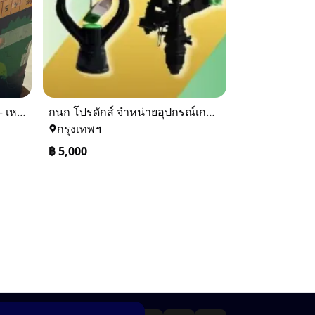
เทปกาว OPP สำหรับล้งผลไม้ – เหนียวแน่น ประหยัดกว่า ติดทน สบายใจ
กนก โปรดักส์ จำหน่ายอุปกรณ์เกษตร เช่น สปริงเกอร์ ข้อต่อ PVC ข้อต่อ PE ฯลฯ คุณภาพคุ้มค่า ในราคายุติธรรม
กรุงเทพฯ
฿
5,000