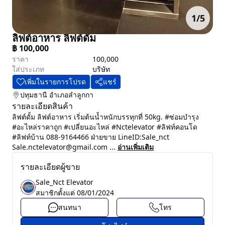
1
/
5
ลิฟต์อาหาร ลิฟต์ดั้ม
฿
100,000
ราคา
100,000
ใส่ประเภท
บริษัท
เพิ่มในรายการโปรด
แชร์
ปทุมธานี
อำเภอลำลูกกา
รายละเอียดสินค้า
ลิฟต์ดั้ม ลิฟต์อาหาร เริ่มต้นน้ำหนักบรรทุกที่ 50kg. #ซ่อมบำรุง
#อะไหล่ราคาถูก #เปลี่ยนอะไหล่ #Nctelevator #ลิฟท์คอนโด
#ลิฟท์บ้าน 088-9164466 ฝ่ายขาย LineID:Sale_nct
Sale.nctelevator@gmail.com ...
อ่านเพิ่มเติม
รายละเอียดผู้ขาย
Sale_Nct Elevator
สมาชิกตั้งแต่
08/01/2024
สนทนา
โทร