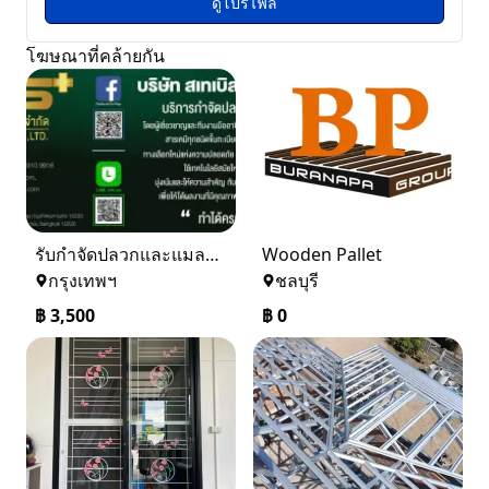
ดูโปรไฟล์
โฆษณาที่คล้ายกัน
รับกำจัดปลวกและแมลง ในราคาเริ่มเพียง 3,500 บาท
Wooden Pallet
กรุงเทพฯ
ชลบุรี
฿
3,500
฿
0