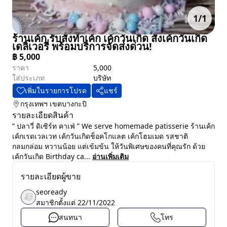
1
/
1
ร้านเค้ก รับสั่งทำเค้ก เค้กวันเกิด สั่งเค้กวันเกิด
เดลิเวอรี่ พร้อมบริการจัดส่งด่วน!
฿
5,000
ราคา
5,000
ใส่ประเภท
บริษัท
เพิ่มในรายการโปรด
แชร์
กรุงเทพฯ
เขตบางกะปิ
รายละเอียดสินค้า
” ปลาวี่ ดิเซิร์ท คาเฟ่ ” We serve homemade patisserie ร้านเค้ก
เค้กเรดเวลเวท เค้กวันเกิดช็อคโกแลต เค้กโฮมเมด รสชาติ
กลมกล่อม หวานน้อย แต่เข้มข้น ให้วันพิเศษของคนที่คุณรัก ด้วย
เค้กวันเกิด Birthday ca...
อ่านเพิ่มเติม
รายละเอียดผู้ขาย
seoready
สมาชิกตั้งแต่
22/11/2022
สนทนา
โทร