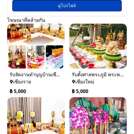
ดูโปรไฟล์
โฆษณาที่คล้ายกัน
รับจัดงานทำบุญบ้านเชียงราย-เชียงใหม่ 0884158464
รับตั้งศาลพระภูมิ พระพรหมเชียงใหม่ และทั่วภาคเหนือ 0884158464
เชียงราย
เชียงใหม่
฿
5,000
฿
5,000