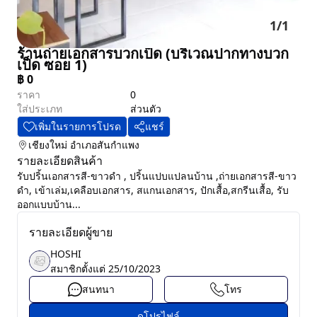
1
/
1
ร้านถ่ายเอกสารบวกเป็ด (บริเวณปากทางบวก
เป็ด ซอย 1)
฿
0
ราคา
0
ใส่ประเภท
ส่วนตัว
เพิ่มในรายการโปรด
แชร์
เชียงใหม่
อำเภอสันกำแพง
รายละเอียดสินค้า
รับปริ้นเอกสารสี-ขาวดำ , ปริ้นแปบแปลนบ้าน ,ถ่ายเอกสารสี-ขาว
ดำ, เข้าเล่ม,เคลือบเอกสาร, สแกนเอกสาร, ปักเสื้อ,สกรีนเสื้อ, รับ
ออกแบบบ้าน...
รายละเอียดผู้ขาย
HOSHI
สมาชิกตั้งแต่
25/10/2023
สนทนา
โทร
ดูโปรไฟล์