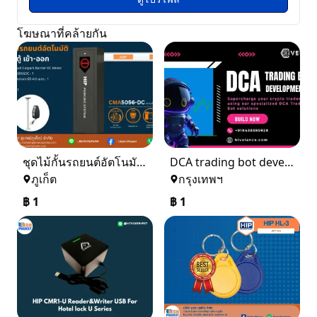
โฆษณาที่คล้ายกัน
ชุดไม้กั้นรถยนต์อัตโนมัติ 1 ตู้ เข้า - ออก
DCA trading bot development
ภูเก็ต
กรุงเทพฯ
฿
1
฿
1