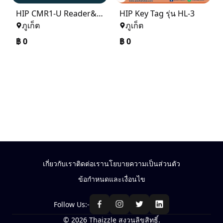
HIP CMR1-U Reader&Writer USB For Hotel lock U Series
HIP Key Tag รุ่น HL-3
ภูเก็ต
ภูเก็ต
฿
0
฿
0
เกี่ยวกับเรา
ติดต่อเรา
นโยบายความเป็นส่วนตัว
ข้อกำหนดและเงื่อนไข
Follow Us:-
© 2026 Thaizzle สงวนลิขสิทธิ์.