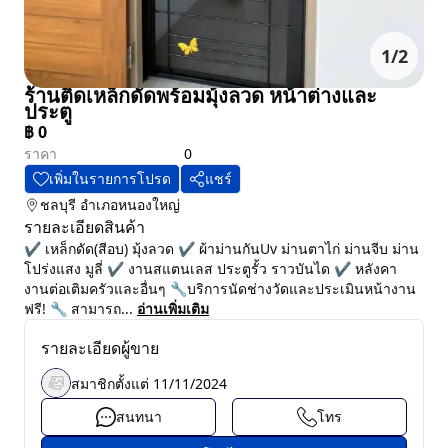
1
/
2
ร้านติดเหล็กดัดพร้อมมุ้งลวด หน้าต่างและ
ประตู
฿
0
ราคา
0
เพิ่มในรายการโปรด
แชร์
ชลบุรี
อำเภอหนองใหญ่
รายละเอียดสินค้า
✔️ เหล็กดัด(สีอบ) มุ้งลวด ✔️ ผ้าม่านกันUv ม่านตาไก่ ม่านจีบ ม่าน
โปร่งแสง มูลี่ ✔️ งานสแตนเลส ประตูรั้ว ราวบันได ✔️ หลังคา
งานต่อเติมครัวและอื่นๆ 🔧บริการนัดช่างวัดและประเมินหน้างาน
ฟรี! 🔧 สามารถ...
อ่านเพิ่มเติม
รายละเอียดผู้ขาย
สมาชิกตั้งแต่
11/11/2024
สนทนา
โทร