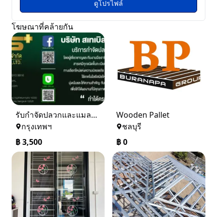
ดูโปรไฟล์
โฆษณาที่คล้ายกัน
รับกำจัดปลวกและแมลง ในราคาเริ่มเพียง 3,500 บาท
Wooden Pallet
กรุงเทพฯ
ชลบุรี
฿
3,500
฿
0