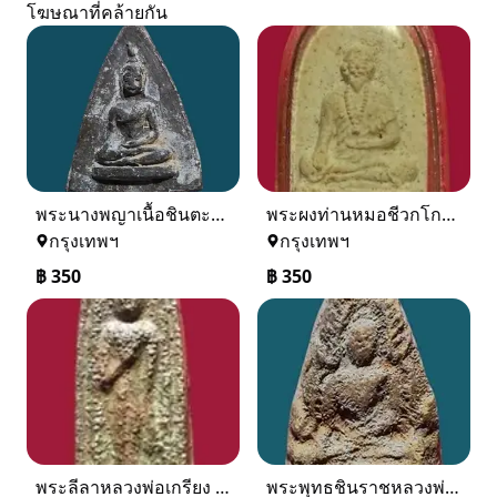
โฆษณาที่คล้ายกัน
พระนางพญาเนื้อชินตะกั่ว หลวงพ่อทวี วัดโรงช้าง จ. พิจิตร ปี 2498
พระผงท่านหมอชีวกโกมารภัจจ์ หลวงพ่อบ๋าวเอิง วัดญวนสะพานขาว
กรุงเทพฯ
กรุงเทพฯ
฿
350
฿
350
พระลีลาหลวงพ่อเกรียง วัดวังน้ำเย็น
พระพุทธชินราชหลวงพ่อเฟื่อง วัดคงคาเลียบ อ.หาดใหญ่ จ.สงขลา