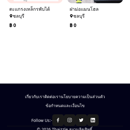
ตะเเกรงเหล็กรพับได้
ฝาม่อเเมนโฮล
ชลบุรี
ชลบุรี
฿
0
฿
0
เกี่ยวกับเรา
ติดต่อเรา
นโยบายความเป็นส่วนตัว
ข้อกำหนดและเงื่อนไข
Follow Us:-
© 2026 Thaizzle สงวนลิขสิทธิ์.