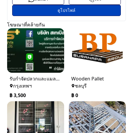
ดูโปรไฟล์
โฆษณาที่คล้ายกัน
รับกำจัดปลวกและแมลง ในราคาเริ่มเพียง 3,500 บาท
Wooden Pallet
กรุงเทพฯ
ชลบุรี
฿
3,500
฿
0