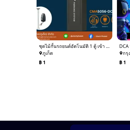
ชุดไม้กั้นรถยนต์อัตโนมัติ 1 ตู้ เข้า - ออก
DCA 
ภูเก็ต
กรุ
฿
1
฿
1