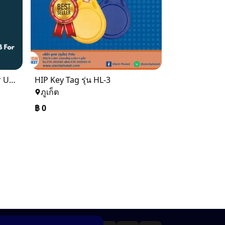
HIP CMR1-U Reader&Writer USB For Hotel lock U Series
HIP Key Tag รุ่น HL-3
ภูเก็ต
฿
0