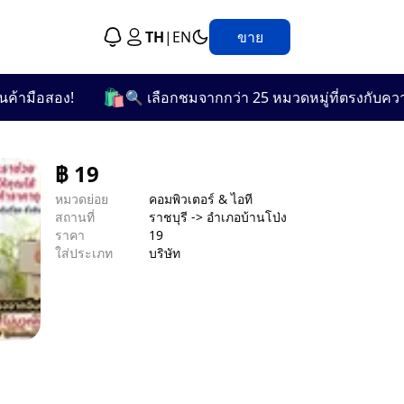
TH
|
EN
ขาย
🛍️
ือสอง!
🔍 เลือกชมจากกว่า 25 หมวดหมู่ที่ตรงกับความต้
฿
19
หมวดย่อย
คอมพิวเตอร์ & ไอที
สถานที่
ราชบุรี -> อำเภอบ้านโป่ง
ราคา
19
ใส่ประเภท
บริษัท