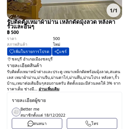
1
/
1
รับติดตั้งเหมาผ้าม่าน เหล็กดัดมุ้งลวด หลังคา
รั้วและอื่นๆ
฿
500
ราคา
500
สภาพสินค้า
ไหม่
เพิ่มในรายการโปรด
แชร์
ชลบุรี
อำเภอเมืองชลบุรี
รายละเอียดสินค้า
รับติดตั้งเหมาหน้าต่างและประตู เหมาเหล็กดัดพร้อมมุ้งลวด,สแตน
เลส เหมาผ้าม่าน,ม่านจีบ,ม่านตาไก่,ม่านทึบ,ม่านโปรง หลังคา,รั้ว
บ้าน,เหมาต่อเติมอื่นๆสอบถามครับ ติดตั้งเยอะมีส่วนลดให้ 3% จาก
ราคาเต็ม ช่างมี...
อ่านเพิ่มเติม
รายละเอียดผู้ขาย
Better me
สมาชิกตั้งแต่
18/12/2022
สนทนา
โทร