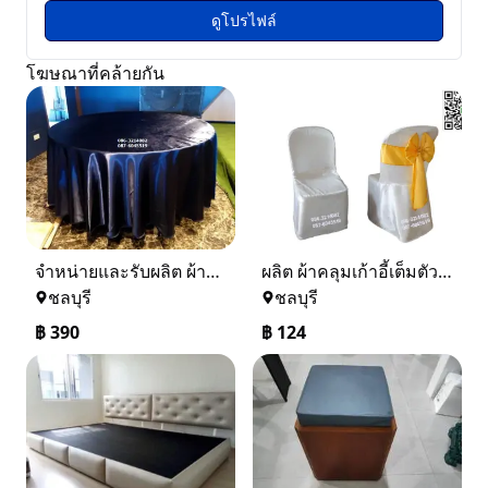
ดูโปรไฟล์
โฆษณาที่คล้ายกัน
จำหน่ายและรับผลิต ผ้าปูโต๊ะกลม ผ้าปูโต๊ะจีน ผ้าปูโต๊ะอาหาร ผ้าปูโต๊ะกลมพีวีซี ผ้าปูโต๊ะพลาสติก ผ้าปูโต๊ะลายลูกไม้ 086-3214082 ส่งทั่วประเทศ
ผลิต ผ้าคลุมเก้าอี้เต็มตัว ผ้าคลุมเก้าอี้ประชุม ผ้าคลุมเก้าอี้จัดเลี้ยง ผ้าคลุมเก้าอี้โรงแรม ปลอกเก้าอี้ โทร 086-3214082
ชลบุรี
ชลบุรี
฿
390
฿
124