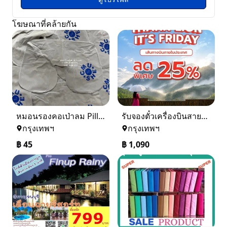
โฆษณาที่คล้ายกัน
หมอนรองคอเป่าลม Pillow ผ้ากำมะหยี่ พร้อมสกรีนโลโก้ 0816484576
รับจองตั๋วเครื่องบินสายการบิน Lion Air ทั้งในและต่างประเทศ
กรุงเทพฯ
กรุงเทพฯ
฿
45
฿
1,090