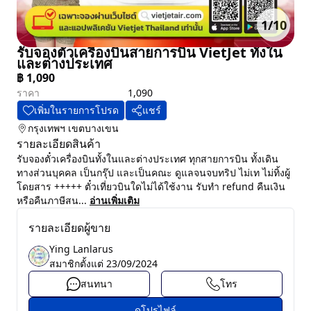
1
/
10
รับจองตั๋วเครื่องบินสายการบิน VietJet ทั้งใน
และต่างประเทศ
฿
1,090
ราคา
1,090
เพิ่มในรายการโปรด
แชร์
กรุงเทพฯ
เขตบางเขน
รายละเอียดสินค้า
รับจองตั๋วเครื่องบินทั้งในและต่างประเทศ ทุกสายการบิน ทั้งเดิน
ทางส่วนบุคคล เป็นกรุ๊ป และเป็นคณะ ดูแลจนจบทริป ไม่เท ไม่ทิ้งผู้
โดยสาร +++++ ตั๋วเที่ยวบินใดไม่ได้ใช้งาน รับทำ refund คืนเงิน
หรือคืนภาษีสน...
อ่านเพิ่มเติม
รายละเอียดผู้ขาย
Ying Lanlarus
สมาชิกตั้งแต่
23/09/2024
สนทนา
โทร
ดูโปรไฟล์