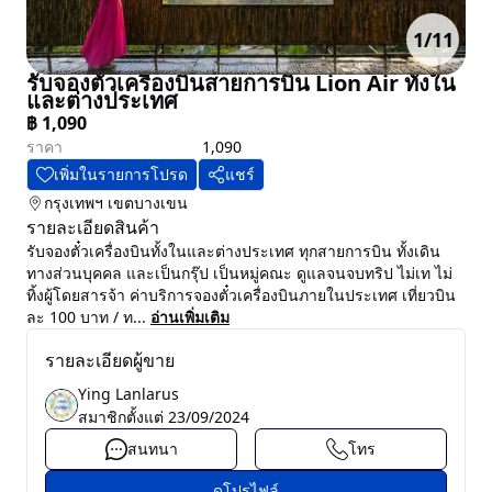
1
/
11
รับจองตั๋วเครื่องบินสายการบิน Lion Air ทั้งใน
และต่างประเทศ
฿
1,090
ราคา
1,090
เพิ่มในรายการโปรด
แชร์
กรุงเทพฯ
เขตบางเขน
รายละเอียดสินค้า
รับจองตั๋วเครื่องบินทั้งในและต่างประเทศ ทุกสายการบิน ทั้งเดิน
ทางส่วนบุคคล และเป็นกรุ๊ป เป็นหมู่คณะ ดูแลจนจบทริป ไม่เท ไม่
ทิ้งผู้โดยสารจ้า ค่าบริการจองตั๋วเครื่องบินภายในประเทศ เที่ยวบิน
ละ 100 บาท / ท...
อ่านเพิ่มเติม
รายละเอียดผู้ขาย
Ying Lanlarus
สมาชิกตั้งแต่
23/09/2024
สนทนา
โทร
ดูโปรไฟล์