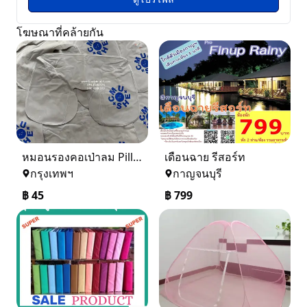
โฆษณาที่คล้ายกัน
หมอนรองคอเป่าลม Pillow ผ้ากำมะหยี่ พร้อมสกรีนโลโก้ 0816484576
เดือนฉาย รีสอร์ท
กรุงเทพฯ
กาญจนบุรี
฿
45
฿
799