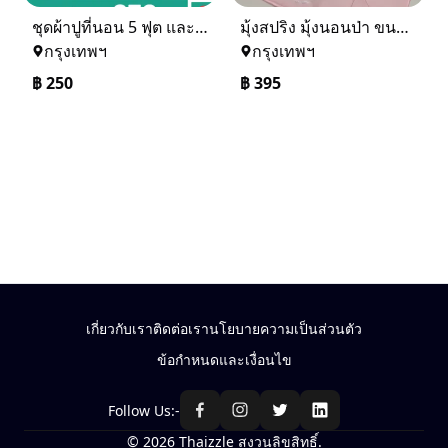
ชุดผ้าปูที่นอน 5 ฟุต และ 6 ฟุต ราคาเดียวจร้า สนใจรับไหมคะ
มุ้งสปริง มุ้งนอนป่า ขนาด 7 ฟุต มีหลายสีจร้า สนใจทักนะ
กรุงเทพฯ
กรุงเทพฯ
฿
250
฿
395
เกี่ยวกับเรา
ติดต่อเรา
นโยบายความเป็นส่วนตัว
ข้อกำหนดและเงื่อนไข
Follow Us:-
© 2026 Thaizzle สงวนลิขสิทธิ์.