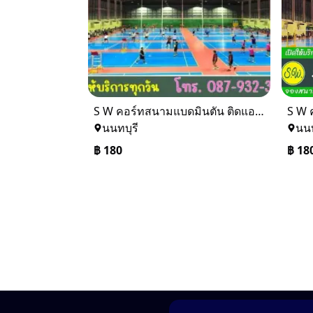
S W คอร์ทสนามแบดมินตัน ติดแอร์บางบัวทอง
S W 
นนทบุรี
นนท
฿
180
฿
18