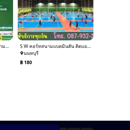
S.W. FOOTBALL CLUB ⚽️ สนามฟุตบอลหญ้าเทียมขนาดมาตรฐาน
S W คอร์ทสนามแบดมินตัน ติดแอร์ย่านบางบัวทอง
นนทบุรี
฿
180