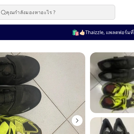
🛍️
👍🏻Thaizzle, แพลตฟอร์มที่ใช้งา