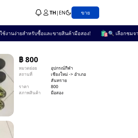
TH
|
EN
ขาย
🛍️
นง่ายสำหรับซื้อและขายสินค้ามือสอง!
🔍 เลือกชมจากกว่า 
฿
800
หมวดย่อย
อุปกรณ์กีฬา
สถานที่
เชียงใหม่ -> อำเภอ
สันทราย
ราคา
800
สภาพสินค้า
มือสอง