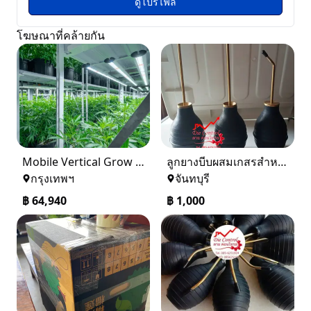
ดูโปรไฟล์
โฆษณาที่คล้ายกัน
Mobile Vertical Grow Rack System
ลูกยางบีบผสมเกสรสำหรับอินทผาลัม,อินทผาลัม,ผสมเกสร,ช่อ,เนื้อเยื่อ
กรุงเทพฯ
จันทบุรี
฿
64,940
฿
1,000