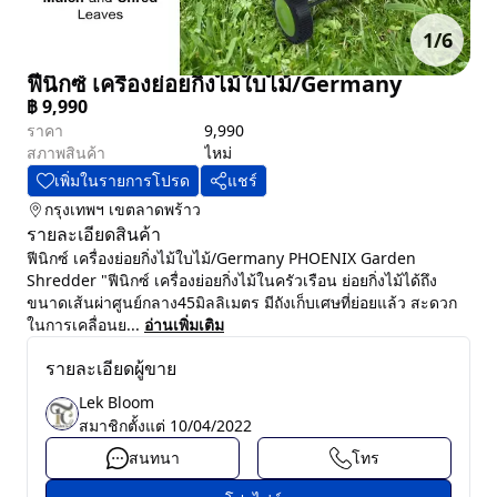
1
/
6
ฟีนิกซ์ เครื่องย่อยกิ่งไม้ใบไม้/Germany
฿
9,990
ราคา
9,990
สภาพสินค้า
ไหม่
เพิ่มในรายการโปรด
แชร์
กรุงเทพฯ
เขตลาดพร้าว
รายละเอียดสินค้า
ฟีนิกซ์ เครื่องย่อยกิ่งไม้ใบไม้/Germany PHOENIX Garden
Shredder "ฟีนิกซ์ เครื่องย่อยกิ่งไม้ในครัวเรือน ย่อยกิ่งไม้ได้ถึง
ขนาดเส้นผ่าศูนย์กลาง45มิลลิเมตร มีถังเก็บเศษที่ย่อยแล้ว สะดวก
ในการเคลื่อนย...
อ่านเพิ่มเติม
รายละเอียดผู้ขาย
Lek Bloom
สมาชิกตั้งแต่
10/04/2022
สนทนา
โทร