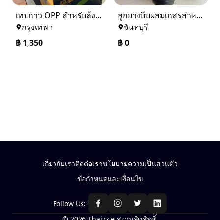
เทปกาว OPP สำหรับล้งผลไม้ – เหนียวแน่น ประหยัดกว่า ติดทน สบายใจ
ลูกยางบีบผสมเกสรสำหรับอินทผาลัม,อินทผาลัม,ผสมเกสร,ช่อ,เนื้อเยื่อ,ลูกบีบ,ลูกยาง,ที่บีบพ่น,ยางบีบพ่น,ที่เป่าพ่น
กรุงเทพฯ
จันทบุรี
฿
1,350
฿
0
เกี่ยวกับเรา
ติดต่อเรา
นโยบายความเป็นส่วนตัว
ข้อกำหนดและเงื่อนไข
Follow Us:-
© 2026 Thaizzle สงวนลิขสิทธิ์.