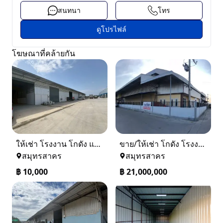
สนทนา
โทร
ดูโปรไฟล์
โฆษณาที่คล้ายกัน
ให้เช่า โรงงาน โกดัง แถวแคราย คลองมะเดื่อ นาดี บางน้ำจืด สมุทรสาคร
ขาย/ให้เช่า โกดัง โรงงาน ขนาด 150 ตรว. / 1ไร่ พร้อมออฟฟิศ 2 ชั้น
สมุทรสาคร
สมุทรสาคร
฿
10,000
฿
21,000,000