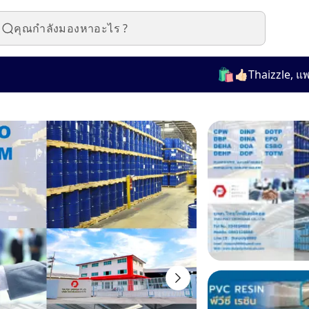
🛍️
👍🏻Thaizzle, แพลตฟอร