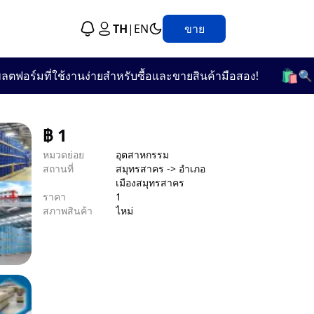
TH
|
EN
ขาย
🛍️
์มที่ใช้งานง่ายสำหรับซื้อและขายสินค้ามือสอง!
🔍 เลือก
฿
1
หมวดย่อย
อุตสาหกรรม
สถานที่
สมุทรสาคร -> อำเภอ
เมืองสมุทรสาคร
ราคา
1
สภาพสินค้า
ไหม่