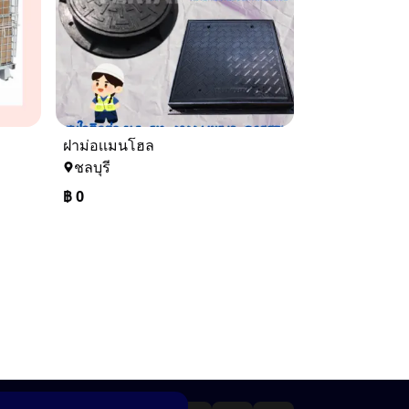
ฝาม่อเเมนโฮล
ชลบุรี
฿
0