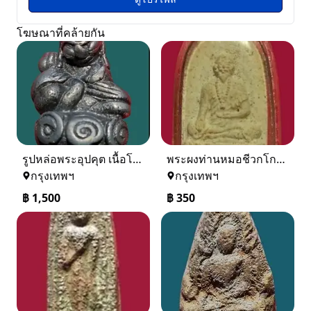
โฆษณาที่คล้ายกัน
รูปหล่อพระอุปคุต เนื้อโลหะสัมฤทธิ์
พระผงท่านหมอชีวกโกมารภัจจ์ หลวงพ่อบ๋าวเอิง วัดญวนสะพานขาว
กรุงเทพฯ
กรุงเทพฯ
฿
1,500
฿
350