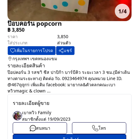
1
/
4
ป๊อบคอร์น popcorn
฿
3,850
ราคา
3,850
ใส่ประเภท
ส่วนตัว
เพิ่มในรายการโปรด
แชร์
กรุงเทพฯ
เขตหนองแขม
รายละเอียดสินค้า
ป๊อปคอร์น 3 รสชาิ ชีส ปาปิก้า บาร์บีคิว ระยะเวลา 3 ชม.(มีค่าเดิน
ทางตามระยะทาง) ติดต่อ To. 0923464974 คุณหมวย Line ID.
@467qqrri เพิ่มเติม facebook: มายากล&ตัวตลกคณะเบา
หวิวmagic & clown ...
รายละเอียดผู้ขาย
เบาหวิว Family
สมาชิกตั้งแต่
19/09/2023
สนทนา
โทร