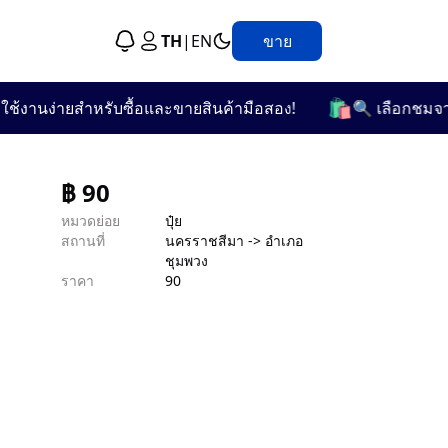
TH
|
EN
ขาย
🛍️
งานง่ายสำหรับซื้อและขายสินค้ามือสอง!
🔍 เลือกชมจากกว่
฿
90
หมวดย่อย
ปุ๋ย
สถานที่
นครราชสีมา -> อำเภอ
ชุมพวง
ราคา
90