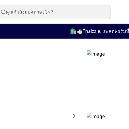
🛍️
👍🏻Thaizzle, แพลตฟอร์มที่ใช้