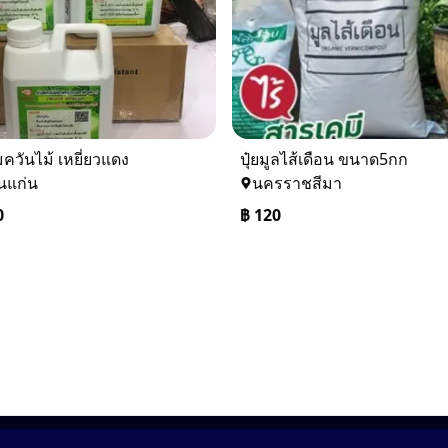
มควันไม้ เหยี่ยวแดง
ปุ๋ยมูลไส้เดือน ขนาด5กก
นแก่น
นครราชสีมา
0
฿
120