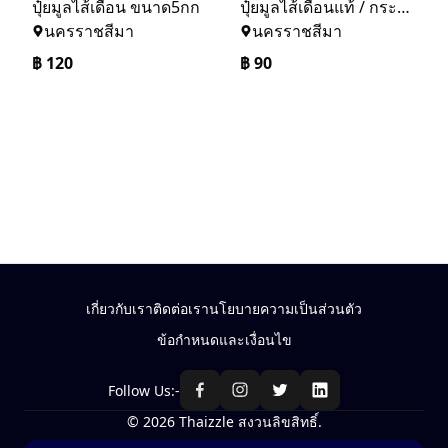
ปุ๋ยมูลไส้เดือน ขนาด5กก
ปุ๋ยมูลไส้เดือนแท้ / กระสอบละ 5 กิโลกรัม
นครราชสีมา
นครราชสีมา
฿
120
฿
90
เกี่ยวกับเรา
ติดต่อเรา
นโยบายความเป็นส่วนตัว
ข้อกำหนดและเงื่อนไข
Follow Us:-
© 2026 Thaizzle สงวนลิขสิทธิ์.