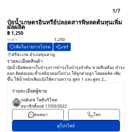
1
/
7
ปุ๋ยน้ำเกษตรอินทรีย์ปลอดสารพิษลดต้นทุนเพิ่ม
ผลผลิต
฿
1,250
ราคา
1,250
เพิ่มในรายการโปรด
แชร์
ศรีสะเกษ
อำเภอขุนหาญ
รายละเอียดสินค้า
ปุ๋ยน้ำฉีดพ่นทางใบบำรุงรากบำรุงใบบำรุงลำต้น ขวดสีเหลือง บำรุง
ดอก ติดต่อเยอะขั้วเหนียวดอกไม่ร่วง ให้ลูกสวยลูก โตผลผลิต เพิ่ม
ขึ้น ให้น้ำหนักเพิ่มแป้งให้ความหวาน สูตร 1 และสูตร 2...
รายละเอียดผู้ขาย
กฤติเดช โพธิบริโชค
สมาชิกตั้งแต่
17/03/2022
สนทนา
โทร
ดูโปรไฟล์