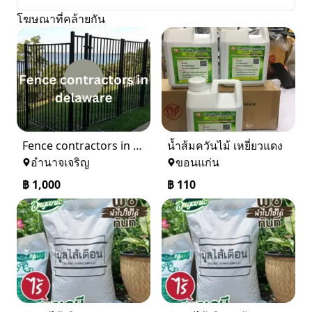
โฆษณาที่คล้ายกัน
Fence contractors in delaware
น้ำส้มควันไม้ เหยี่ยวแดง
อำนาจเจริญ
ขอนแก่น
฿
1,000
฿
110