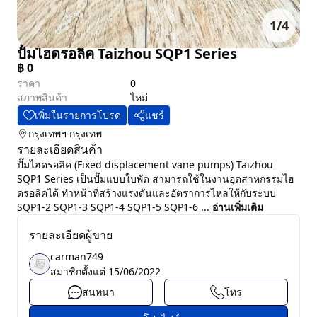
1
/
4
ปั๊มไฮดรอลิค Taizhou SQP1 Series
฿
0
ราคา
0
สภาพสินค้า
ไหม่
เพิ่มในรายการโปรด
แชร์
กรุงเทพฯ
กรุงเทพ
รายละเอียดสินค้า
ปั๊มไฮดรอลิค (Fixed displacement vane pumps) Taizhou
SQP1 Series เป็นปั๊มแบบใบพัด สามารถใช้ในงานอุตสาหกรรมไฮ
ดรอลิคได้ ทำหน้าที่สร้างแรงดันและอัตราการไหลให้กับระบบ
SQP1-2 SQP1-3 SQP1-4 SQP1-5 SQP1-6 ...
อ่านเพิ่มเติม
รายละเอียดผู้ขาย
carman749
สมาชิกตั้งแต่
15/06/2022
สนทนา
โทร