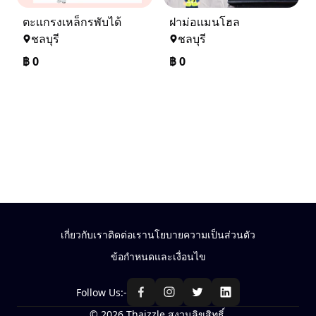
ตะเเกรงเหล็กรพับได้
ฝาม่อเเมนโฮล
ชลบุรี
ชลบุรี
฿
0
฿
0
เกี่ยวกับเรา
ติดต่อเรา
นโยบายความเป็นส่วนตัว
ข้อกำหนดและเงื่อนไข
Follow Us:-
© 2026 Thaizzle สงวนลิขสิทธิ์.