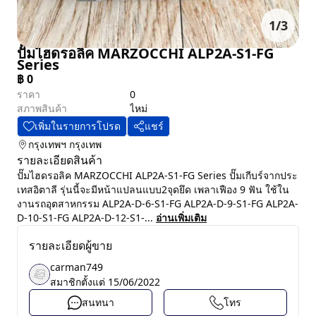
1
/
3
ปั๊มไฮดรอลิค MARZOCCHI ALP2A-S1-FG
Series
฿
0
ราคา
0
สภาพสินค้า
ไหม่
เพิ่มในรายการโปรด
แชร์
กรุงเทพฯ
กรุงเทพ
รายละเอียดสินค้า
ปั๊มไฮดรอลิค MARZOCCHI ALP2A-S1-FG Series ปั๊มเกีบร์จากประ
เทสอิตาลี รุ่นนี้จะมีหน้าแปลนแบบ2จุดยึด เพลาเฟือง 9 ฟัน ใช้ใน
งานรถอุตสาหกรรม ALP2A-D-6-S1-FG ALP2A-D-9-S1-FG ALP2A-
D-10-S1-FG ALP2A-D-12-S1-...
อ่านเพิ่มเติม
รายละเอียดผู้ขาย
carman749
สมาชิกตั้งแต่
15/06/2022
สนทนา
โทร