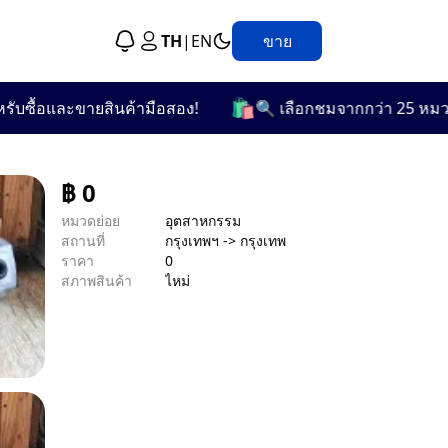
TH
|
EN
ขาย
🛍️
้อและขายสินค้ามือสอง!
🔍 เลือกชมจากกว่า 25 หมวดหมู่ที
฿
0
หมวดย่อย
อุตสาหกรรม
สถานที่
กรุงเทพฯ -> กรุงเทพ
ราคา
0
สภาพสินค้า
ไหม่