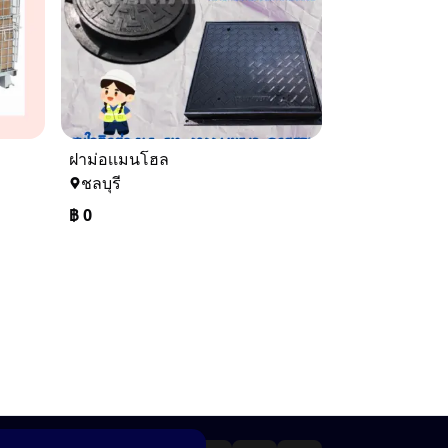
ฝาม่อเเมนโฮล
ชลบุรี
฿
0