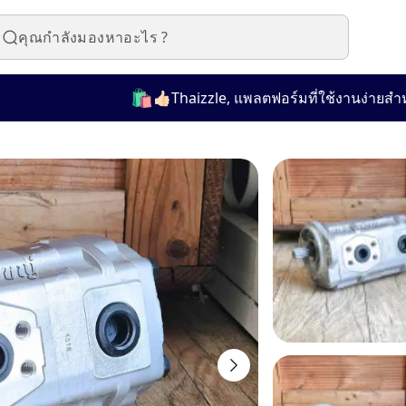
🛍️
👍🏻Thaizzle, แพลตฟอร์มที่ใช้งานง่ายสำหรับซื