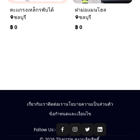
ตะเเกรงเหล็กรพับได้
ฝาม่อเเมนโฮล
ชลบุรี
ชลบุรี
฿
0
฿
0
เกี่ยวกับเรา
ติดต่อเรา
นโยบายความเป็นส่วนตัว
ข้อกำหนดและเงื่อนไข
Follow Us:-
© 2026 Thaizzle สงวนลิขสิทธิ์.