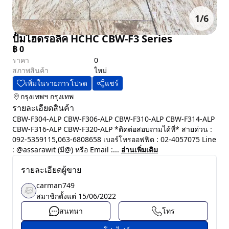
1
/
6
ปั๊มไฮดรอลิค HCHC CBW-F3 Series
฿
0
ราคา
0
สภาพสินค้า
ไหม่
เพิ่มในรายการโปรด
แชร์
กรุงเทพฯ
กรุงเทพ
รายละเอียดสินค้า
CBW-F304-ALP CBW-F306-ALP CBW-F310-ALP CBW-F314-ALP
CBW-F316-ALP CBW-F320-ALP *ติดต่อสอบถามได้ที่* สายด่วน :
092-5359115,063-6808658 เบอร์โทรออฟฟิต : 02-4057075 Line
: @assarawit (มี@) หรือ Email :...
อ่านเพิ่มเติม
รายละเอียดผู้ขาย
carman749
สมาชิกตั้งแต่
15/06/2022
สนทนา
โทร