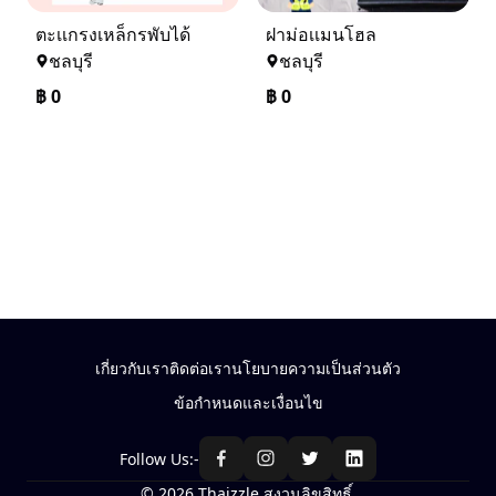
ตะเเกรงเหล็กรพับได้
ฝาม่อเเมนโฮล
ชลบุรี
ชลบุรี
฿
0
฿
0
เกี่ยวกับเรา
ติดต่อเรา
นโยบายความเป็นส่วนตัว
ข้อกำหนดและเงื่อนไข
Follow Us:-
© 2026 Thaizzle สงวนลิขสิทธิ์.