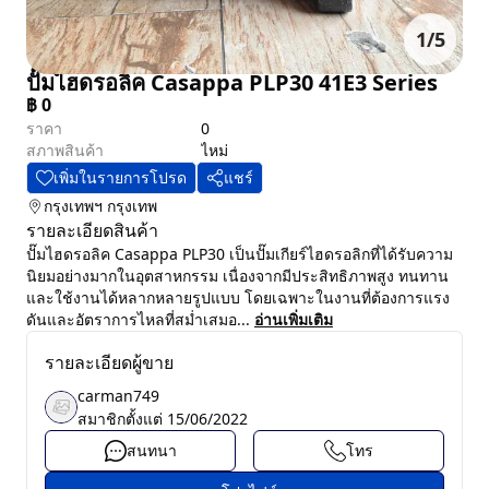
1
/
5
ปั๊มไฮดรอลิค Casappa PLP30 41E3 Series
฿
0
ราคา
0
สภาพสินค้า
ไหม่
เพิ่มในรายการโปรด
แชร์
กรุงเทพฯ
กรุงเทพ
รายละเอียดสินค้า
ปั๊มไฮดรอลิค Casappa PLP30 เป็นปั๊มเกียร์ไฮดรอลิกที่ได้รับความ
นิยมอย่างมากในอุตสาหกรรม เนื่องจากมีประสิทธิภาพสูง ทนทาน
และใช้งานได้หลากหลายรูปแบบ โดยเฉพาะในงานที่ต้องการแรง
ดันและอัตราการไหลที่สม่ำเสมอ...
อ่านเพิ่มเติม
รายละเอียดผู้ขาย
carman749
สมาชิกตั้งแต่
15/06/2022
สนทนา
โทร