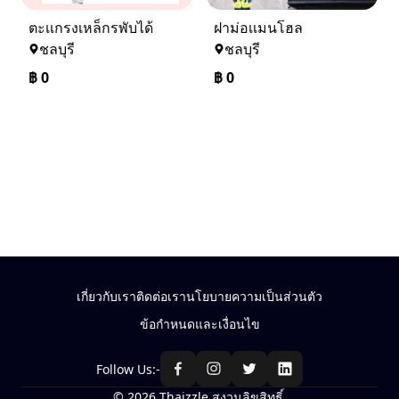
ตะเเกรงเหล็กรพับได้
ฝาม่อเเมนโฮล
ชลบุรี
ชลบุรี
฿
0
฿
0
เกี่ยวกับเรา
ติดต่อเรา
นโยบายความเป็นส่วนตัว
ข้อกำหนดและเงื่อนไข
Follow Us:-
© 2026 Thaizzle สงวนลิขสิทธิ์.