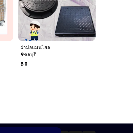
ฝาม่อเเมนโฮล
ชลบุรี
฿
0