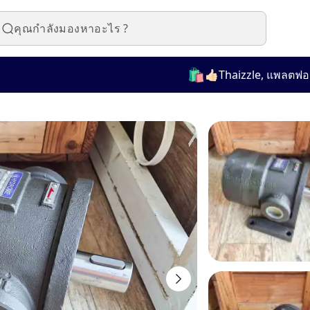
🛍️
👍🏻Thaizzle, แพลตฟอร์มที่ใ