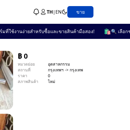
TH
|
EN
ขาย
🛍️
ช้งานง่ายสำหรับซื้อและขายสินค้ามือสอง!
🔍 เลือกชมจากก
฿
0
หมวดย่อย
อุตสาหกรรม
สถานที่
กรุงเทพฯ -> กรุงเทพ
ราคา
0
สภาพสินค้า
ไหม่